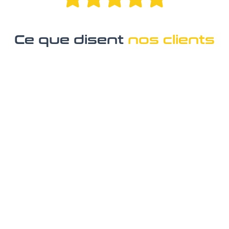
Ce que disent
nos clients
"
Très pro, prend le temps de faire les choses
correctement !
Bartel J.
B
Avis Google
"
Bien sympathique et très bon travail