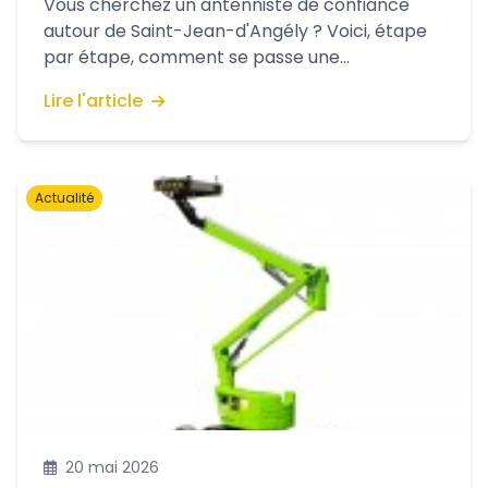
Vous cherchez un antenniste de confiance
autour de Saint-Jean-d'Angély ? Voici, étape
par étape, comment se passe une
intervention avec IMAVELEC : de votre premier
Lire l'article
appel au réglage final, en passant par le
diagnostic.
Actualité
20 mai 2026