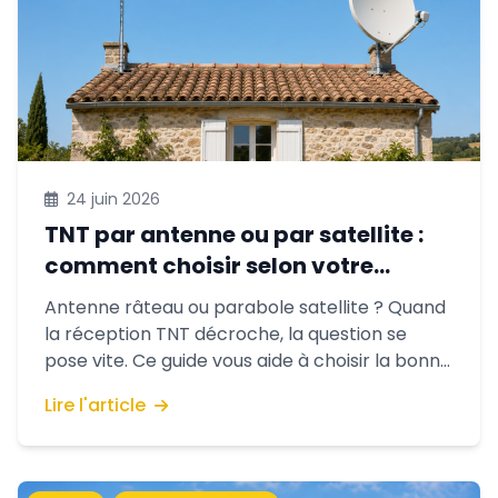
24 juin 2026
TNT par antenne ou par satellite :
comment choisir selon votre
maison
Antenne râteau ou parabole satellite ? Quand
la réception TNT décroche, la question se
pose vite. Ce guide vous aide à choisir la bonne
solution selon votre situation géographique et
Lire l'article
votre logement, sans jargon.