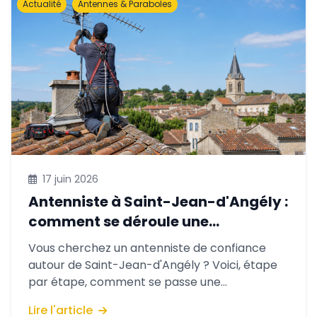
Actualité
Antennes & Paraboles
17 juin 2026
Antenniste à Saint-Jean-d'Angély :
comment se déroule une
intervention IMAVELEC
Vous cherchez un antenniste de confiance
autour de Saint-Jean-d'Angély ? Voici, étape
par étape, comment se passe une
intervention avec IMAVELEC : de votre premier
Lire l'article
appel au réglage final, en passant par le