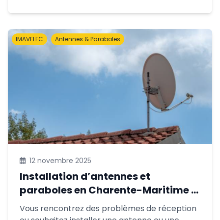
diagnostic.
IMAVELEC
Antennes & Paraboles
12 novembre 2025
Installation d’antennes et
paraboles en Charente-Maritime :
améliorez votre réception TV avec
Vous rencontrez des problèmes de réception
IMAVELEC