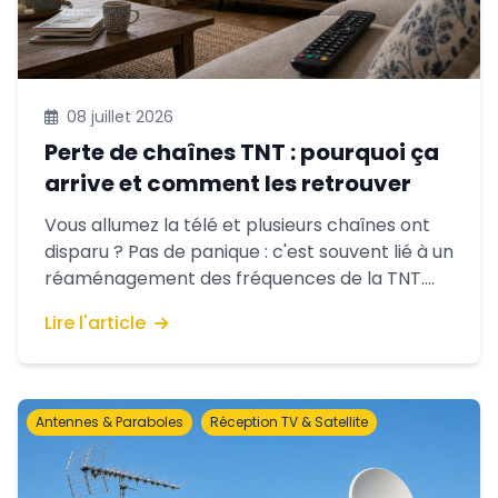
08 juillet 2026
Perte de chaînes TNT : pourquoi ça
arrive et comment les retrouver
Vous allumez la télé et plusieurs chaînes ont
disparu ? Pas de panique : c'est souvent lié à un
réaménagement des fréquences de la TNT.
On vous explique le phénomène et les bons
Lire l'article
réflexes pour retrouver vos chaînes — et
quand il faut faire appel à un antenniste.
Antennes & Paraboles
Réception TV & Satellite