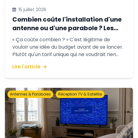
15 juillet 2026
Combien coûte l'installation d'une
antenne ou d'une parabole ? Les
facteurs qui font le prix
« Ça coûte combien ? » C'est légitime de
vouloir une idée du budget avant de se lancer.
Plutôt qu'un tarif unique qui ne voudrait rien
dire, voici honnêtement les éléments qui font
Lire l'article
varier le prix d'une installation d'antenne ou de
parabole.
Antennes & Paraboles
Réception TV & Satellite